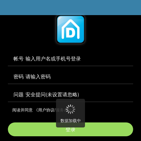




访问电脑版

帐号


密码

问题
安全提问(未设置请忽略)

阅读并同意
《用户协议/服务条款》

数据加载中
登录