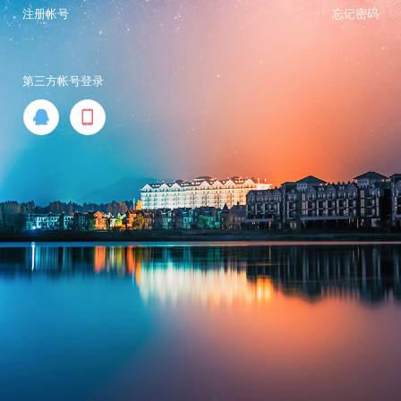
注册帐号
忘记密码
第三方帐号登录

