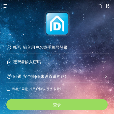




访问电脑版
帐号

密码


问题
安全提问(未设置请忽略)


阅读并同意
《用户协议/服务条款》

登录