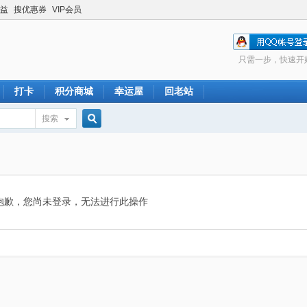
益
搜优惠券
VIP会员
只需一步，快速开
打卡
积分商城
幸运屋
回老站
搜索
搜
索
抱歉，您尚未登录，无法进行此操作