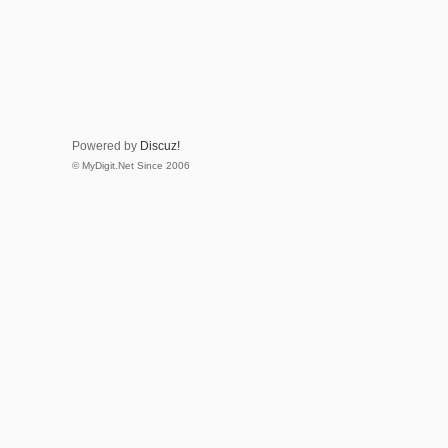
Powered by
Discuz!
© MyDigit.Net Since 2006