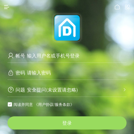




访问电脑版
帐号

密码

问题
安全提问(未设置请忽略)


阅读并同意
《用户协议/服务条款》

登录