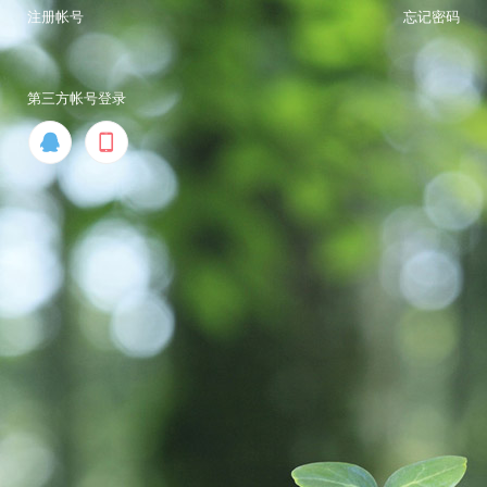
注册帐号
忘记密码
第三方帐号登录

