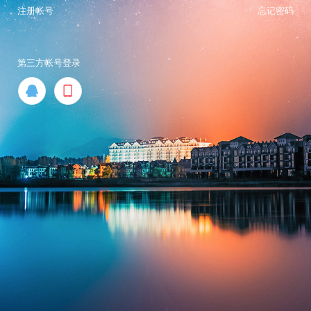
注册帐号
忘记密码
第三方帐号登录

