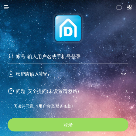




访问电脑版
帐号

密码


问题
安全提问(未设置请忽略)


阅读并同意
《用户协议/服务条款》

登录