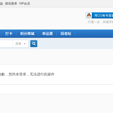
益
搜优惠券
VIP会员
只需一步，快速开
打卡
积分商城
幸运屋
回老站
搜索
搜
索
抱歉，您尚未登录，无法进行此操作