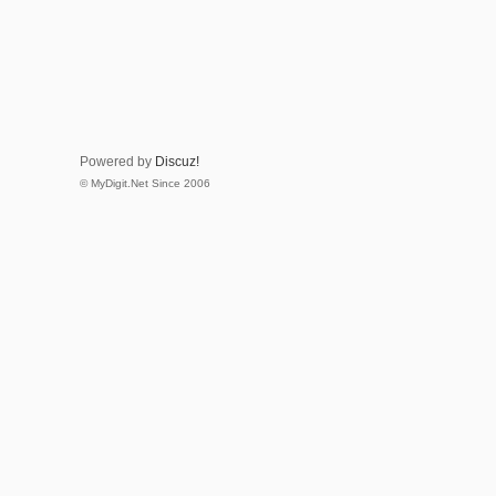
Powered by
Discuz!
© MyDigit.Net Since 2006