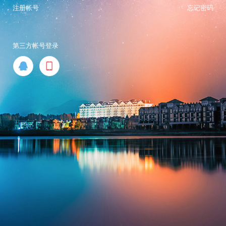
注册帐号
忘记密码
第三方帐号登录

