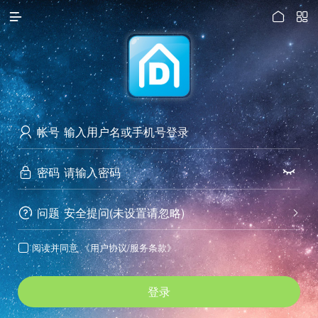




访问电脑版
帐号

密码


问题
安全提问(未设置请忽略)


阅读并同意
《用户协议/服务条款》

登录