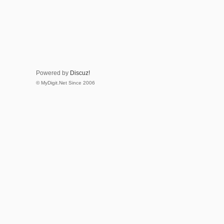
Powered by
Discuz!
© MyDigit.Net Since 2006