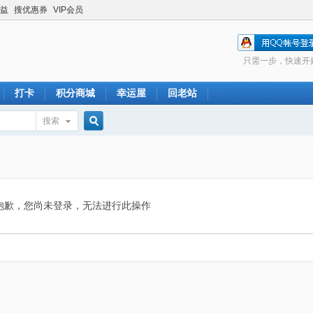
益
搜优惠券
VIP会员
只需一步，快速开
打卡
积分商城
幸运屋
回老站
搜索
搜
索
抱歉，您尚未登录，无法进行此操作