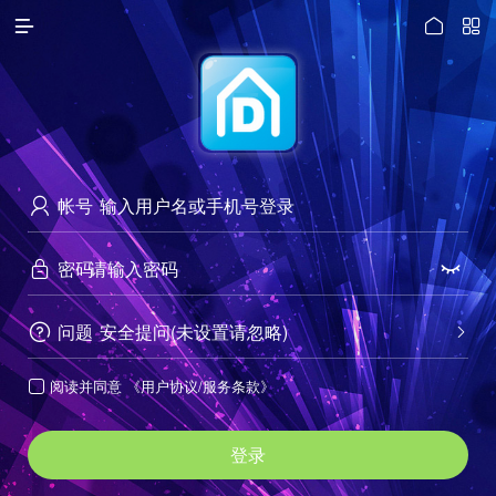




访问电脑版
帐号

密码


问题
安全提问(未设置请忽略)


阅读并同意
《用户协议/服务条款》

登录