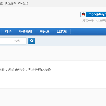
益
搜优惠券
VIP会员
只需一步，快速开
打卡
积分商城
幸运屋
回老站
搜索
搜
索
抱歉，您尚未登录，无法进行此操作