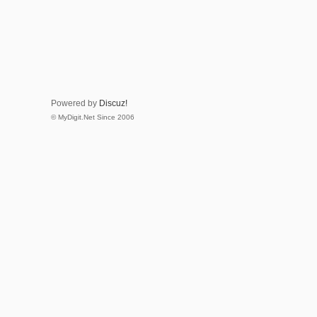
Powered by
Discuz!
© MyDigit.Net Since 2006