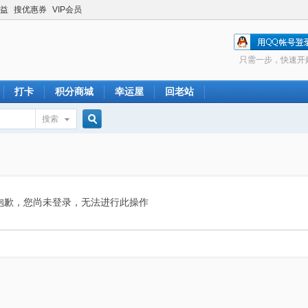
益
搜优惠券
VIP会员
只需一步，快速开
打卡
积分商城
幸运屋
回老站
搜索
搜
索
抱歉，您尚未登录，无法进行此操作