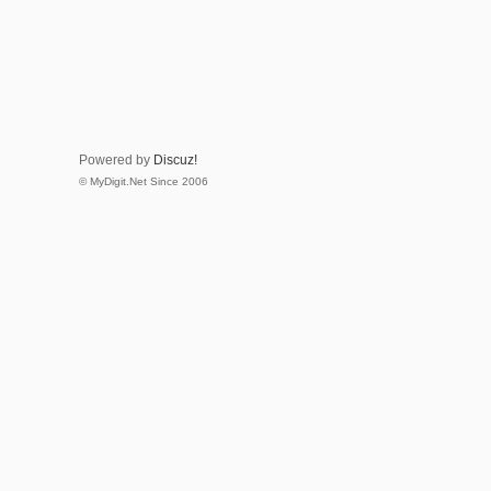
Powered by
Discuz!
© MyDigit.Net Since 2006