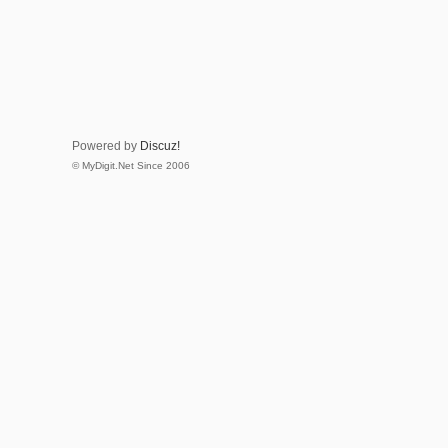
Powered by
Discuz!
© MyDigit.Net Since 2006