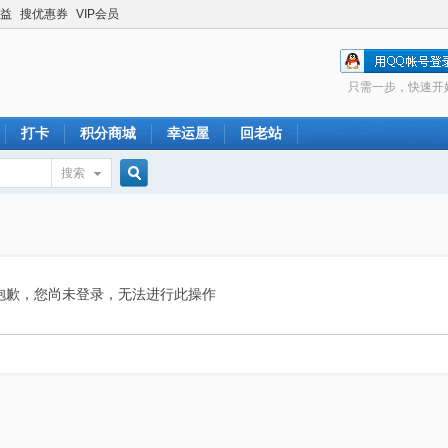
益
搜优惠券
VIP会员
只需一步，快速开
打卡
积分商城
幸运屋
回老站
搜索
搜
索
抱歉，您尚未登录，无法进行此操作