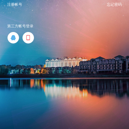
注册帐号
忘记密码
第三方帐号登录

