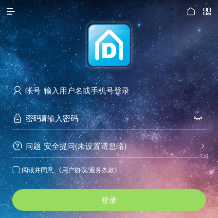




访问电脑版
帐号

密码


问题
安全提问(未设置请忽略)


阅读并同意
《用户协议/服务条款》

登录