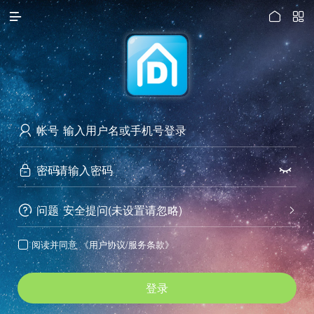




访问电脑版
帐号

密码


问题
安全提问(未设置请忽略)


阅读并同意
《用户协议/服务条款》

登录