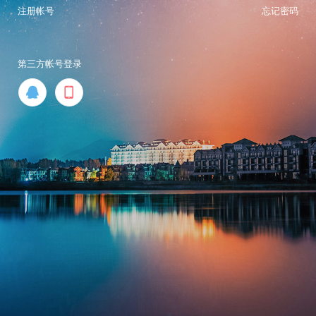
注册帐号
忘记密码
第三方帐号登录

