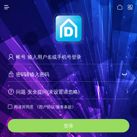




访问电脑版
帐号

密码


问题
安全提问(未设置请忽略)


阅读并同意
《用户协议/服务条款》

登录