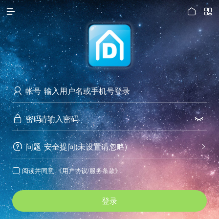




访问电脑版
帐号

密码


问题
安全提问(未设置请忽略)


阅读并同意
《用户协议/服务条款》

登录