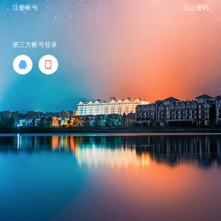
注册帐号
忘记密码
第三方帐号登录

