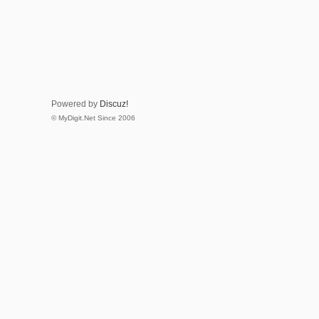
Powered by
Discuz!
© MyDigit.Net Since 2006