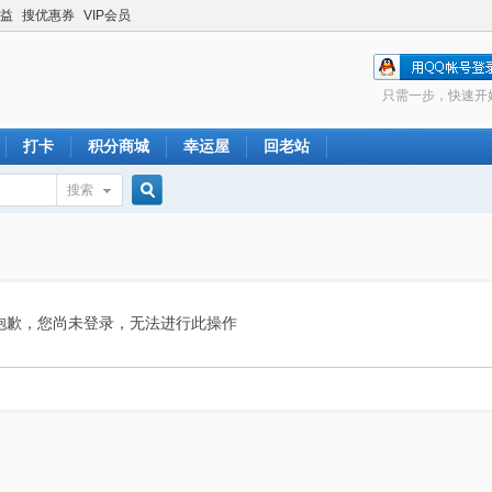
益
搜优惠券
VIP会员
只需一步，快速开
打卡
积分商城
幸运屋
回老站
搜索
搜
索
抱歉，您尚未登录，无法进行此操作