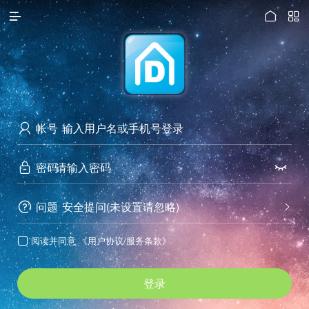




访问电脑版
帐号

密码


问题
安全提问(未设置请忽略)


阅读并同意
《用户协议/服务条款》

登录