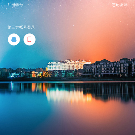
注册帐号
忘记密码
第三方帐号登录

