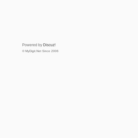
Powered by
Discuz!
© MyDigit.Net Since 2006