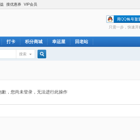
益
搜优惠券
VIP会员
只需一步，快速开
打卡
积分商城
幸运屋
回老站
搜索
搜
索
抱歉，您尚未登录，无法进行此操作