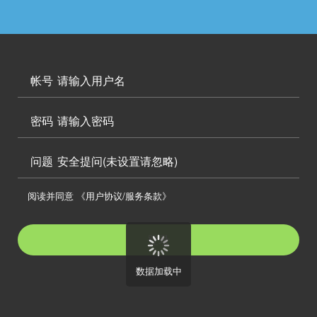




访问电脑版

帐号


密码

问题
安全提问(未设置请忽略)

阅读并同意
《用户协议/服务条款》

登录
数据加载中
注册帐号
忘记密码