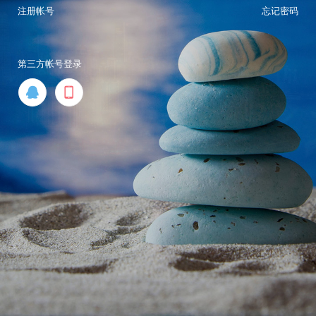
注册帐号
忘记密码
第三方帐号登录

