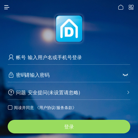




访问电脑版
帐号

密码


问题
安全提问(未设置请忽略)


阅读并同意
《用户协议/服务条款》

登录