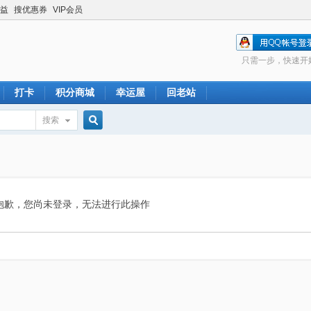
益
搜优惠券
VIP会员
只需一步，快速开
打卡
积分商城
幸运屋
回老站
搜索
搜
索
抱歉，您尚未登录，无法进行此操作