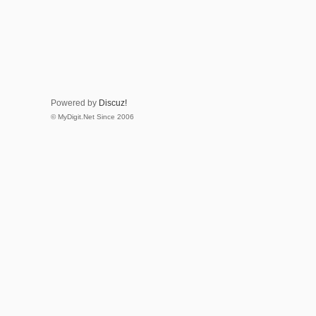
Powered by
Discuz!
© MyDigit.Net Since 2006