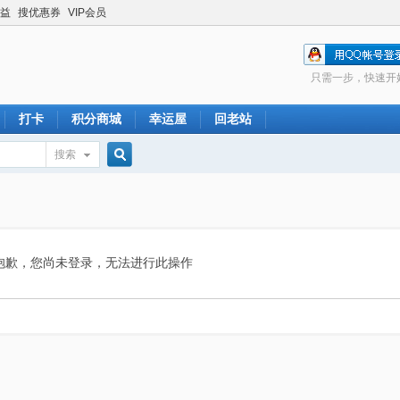
益
搜优惠券
VIP会员
只需一步，快速开
打卡
积分商城
幸运屋
回老站
搜索
搜
索
抱歉，您尚未登录，无法进行此操作