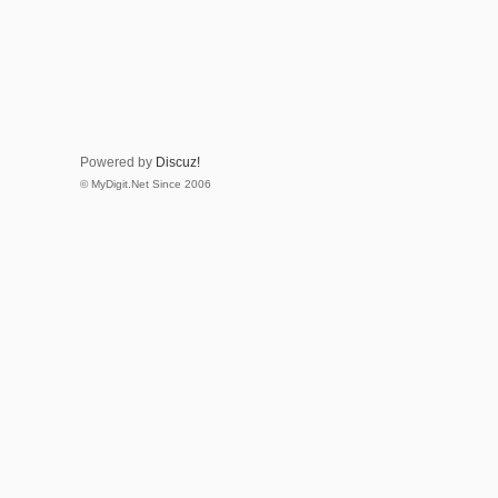
Powered by
Discuz!
© MyDigit.Net Since 2006