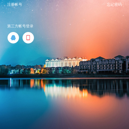
注册帐号
忘记密码
第三方帐号登录

