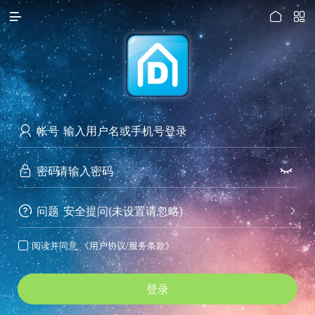




访问电脑版
帐号

密码


问题
安全提问(未设置请忽略)


阅读并同意
《用户协议/服务条款》

登录