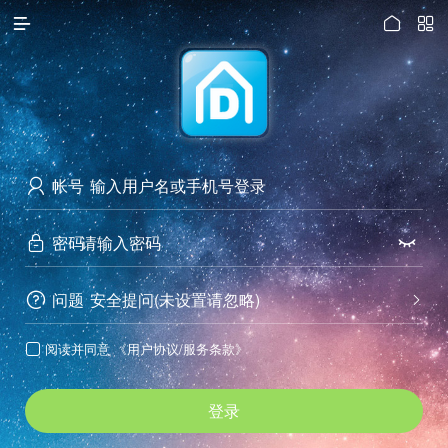




访问电脑版
帐号

密码


问题
安全提问(未设置请忽略)


阅读并同意
《用户协议/服务条款》

登录