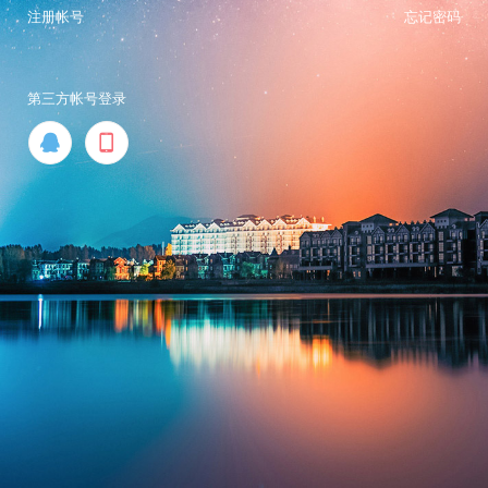
注册帐号
忘记密码
第三方帐号登录

