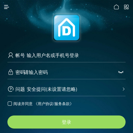




访问电脑版
帐号

密码


问题
安全提问(未设置请忽略)


阅读并同意
《用户协议/服务条款》

登录