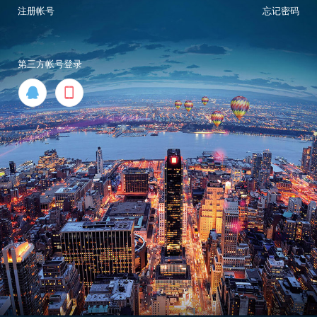
注册帐号
忘记密码
第三方帐号登录

