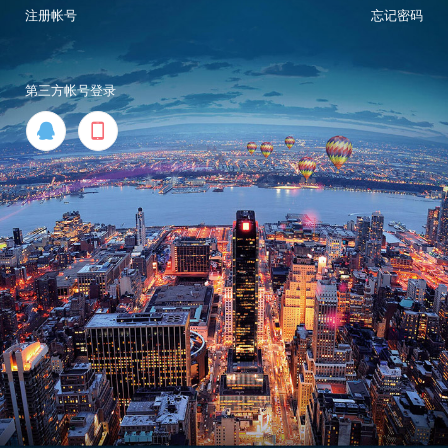
注册帐号
忘记密码
第三方帐号登录

