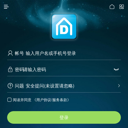




访问电脑版
帐号

密码


问题
安全提问(未设置请忽略)


阅读并同意
《用户协议/服务条款》

登录