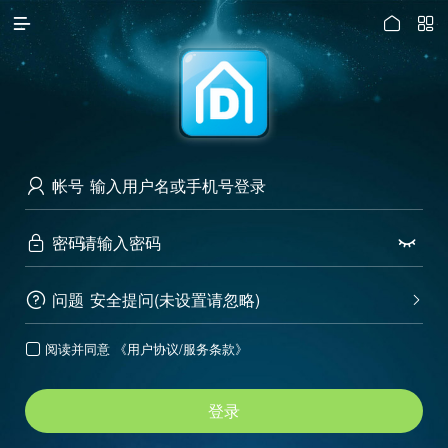




访问电脑版
帐号

密码


问题
安全提问(未设置请忽略)


阅读并同意
《用户协议/服务条款》

登录