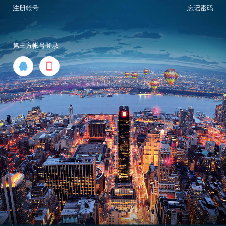
注册帐号
忘记密码
第三方帐号登录

