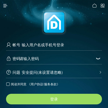




访问电脑版
帐号

密码


问题
安全提问(未设置请忽略)


阅读并同意
《用户协议/服务条款》

登录