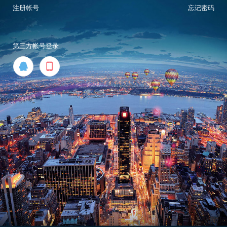
注册帐号
忘记密码
第三方帐号登录

