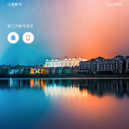
注册帐号
忘记密码
第三方帐号登录

