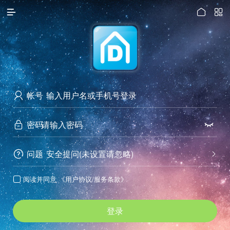




访问电脑版
帐号

密码


问题
安全提问(未设置请忽略)


阅读并同意
《用户协议/服务条款》

登录