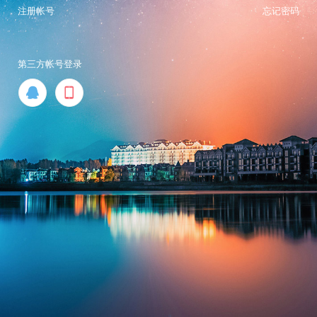
注册帐号
忘记密码
第三方帐号登录

