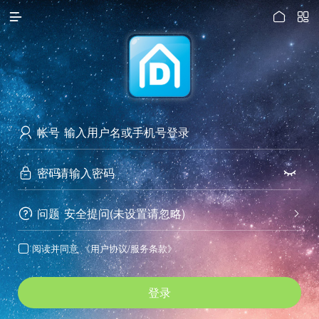




访问电脑版
帐号

密码


问题
安全提问(未设置请忽略)


阅读并同意
《用户协议/服务条款》

登录