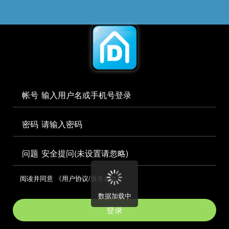




访问电脑版

帐号


密码

问题
安全提问(未设置请忽略)

阅读并同意
《用户协议/服务条款》

数据加载中
登录