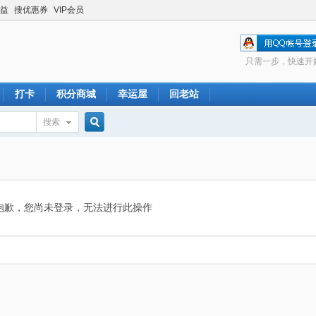
益
搜优惠券
VIP会员
只需一步，快速开
打卡
积分商城
幸运屋
回老站
搜索
搜
索
抱歉，您尚未登录，无法进行此操作