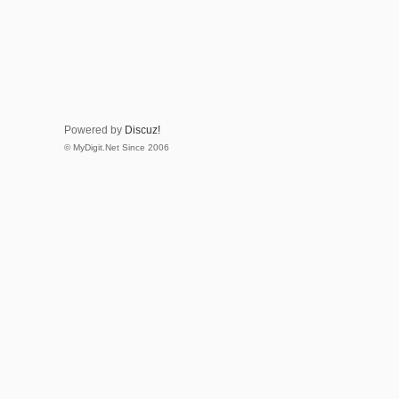
Powered by
Discuz!
© MyDigit.Net Since 2006