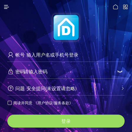




访问电脑版
帐号

密码


问题
安全提问(未设置请忽略)


阅读并同意
《用户协议/服务条款》

登录