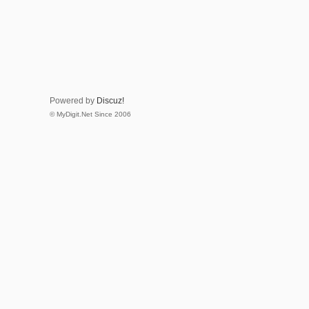
Powered by
Discuz!
© MyDigit.Net Since 2006