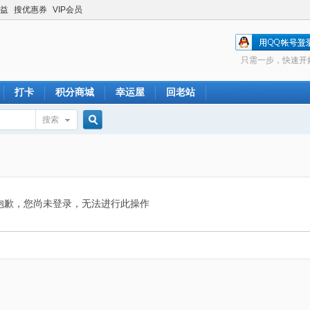
益
搜优惠券
VIP会员
只需一步，快速开
打卡
积分商城
幸运屋
回老站
搜索
搜
索
抱歉，您尚未登录，无法进行此操作