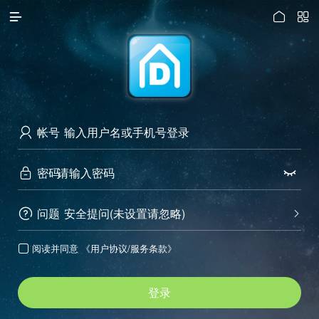




访问电脑版
帐号

密码


问题
安全提问(未设置请忽略)


阅读并同意
《用户协议/服务条款》

登录