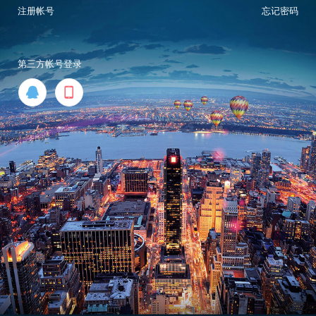
注册帐号
忘记密码
第三方帐号登录

