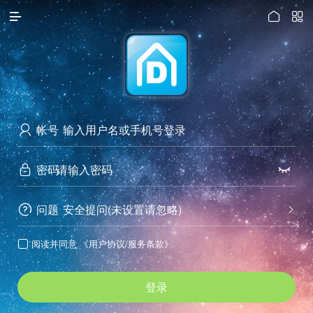




访问电脑版
帐号

密码


问题
安全提问(未设置请忽略)


阅读并同意
《用户协议/服务条款》

登录