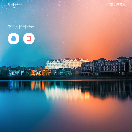
注册帐号
忘记密码
第三方帐号登录

