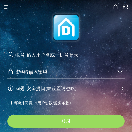




访问电脑版
帐号

密码


问题
安全提问(未设置请忽略)


阅读并同意
《用户协议/服务条款》

登录