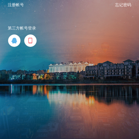
注册帐号
忘记密码
第三方帐号登录

