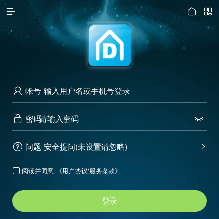




访问电脑版
帐号

密码


问题
安全提问(未设置请忽略)


阅读并同意
《用户协议/服务条款》

登录