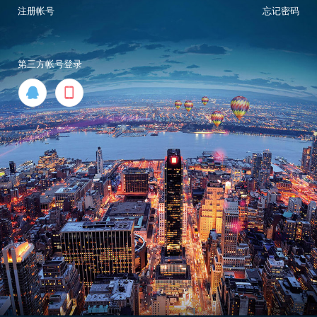
注册帐号
忘记密码
第三方帐号登录

