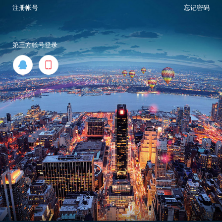
注册帐号
忘记密码
第三方帐号登录

