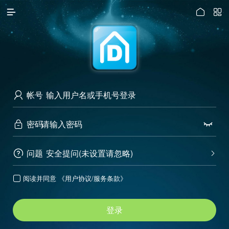




访问电脑版
帐号

密码


问题
安全提问(未设置请忽略)


阅读并同意
《用户协议/服务条款》

登录