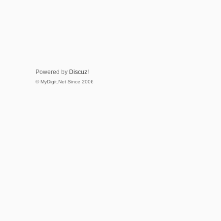
Powered by
Discuz!
© MyDigit.Net Since 2006