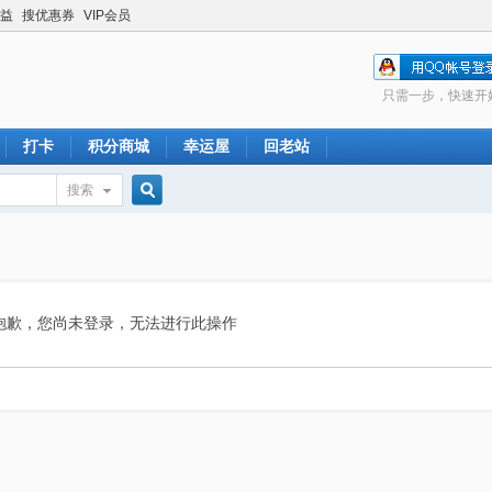
益
搜优惠券
VIP会员
只需一步，快速开
打卡
积分商城
幸运屋
回老站
搜索
搜
索
抱歉，您尚未登录，无法进行此操作