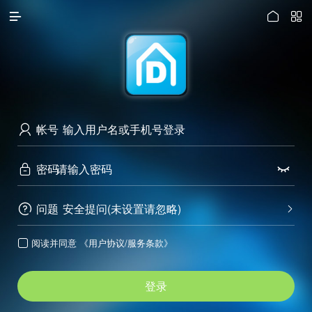




访问电脑版
帐号

密码


问题
安全提问(未设置请忽略)


阅读并同意
《用户协议/服务条款》

登录