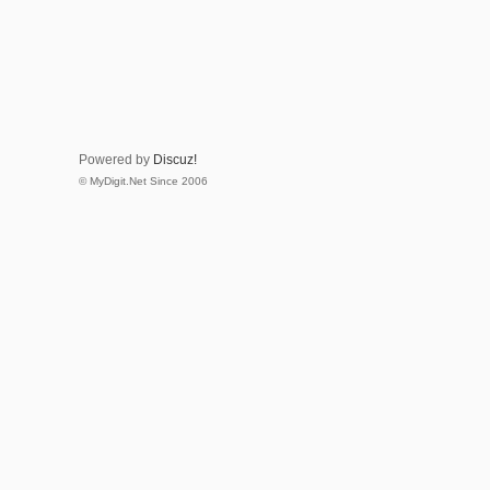
Powered by
Discuz!
© MyDigit.Net Since 2006