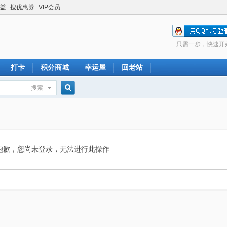
益
搜优惠券
VIP会员
只需一步，快速开
打卡
积分商城
幸运屋
回老站
搜索
搜
索
抱歉，您尚未登录，无法进行此操作