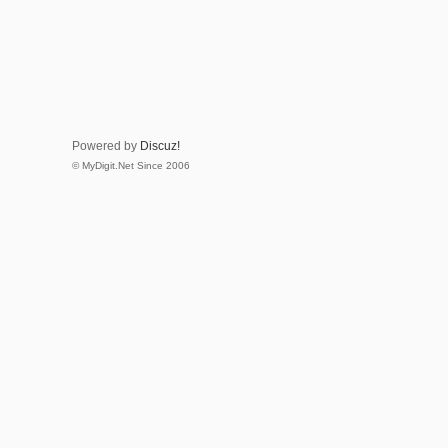
Powered by
Discuz!
© MyDigit.Net Since 2006