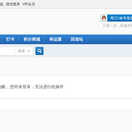
益
搜优惠券
VIP会员
只需一步，快速开
打卡
积分商城
幸运屋
回老站
搜索
搜
索
抱歉，您尚未登录，无法进行此操作