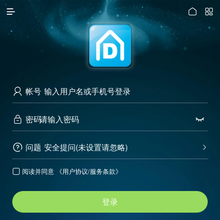




访问电脑版
帐号

密码


问题
安全提问(未设置请忽略)


阅读并同意
《用户协议/服务条款》

登录