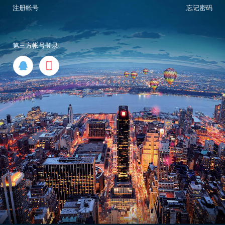
注册帐号
忘记密码
第三方帐号登录

