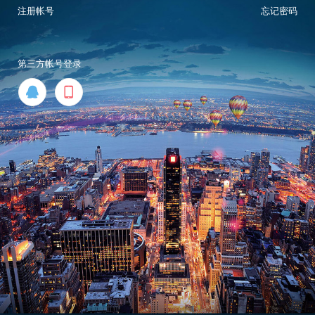
注册帐号
忘记密码
第三方帐号登录

