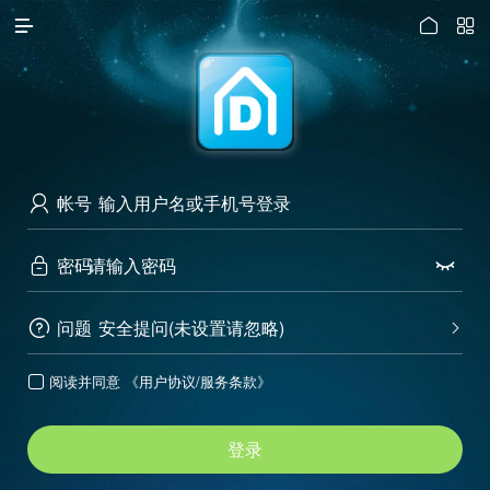




访问电脑版
帐号

密码


问题
安全提问(未设置请忽略)


阅读并同意
《用户协议/服务条款》

登录