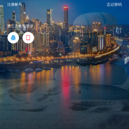
注册帐号
忘记密码
第三方帐号登录

