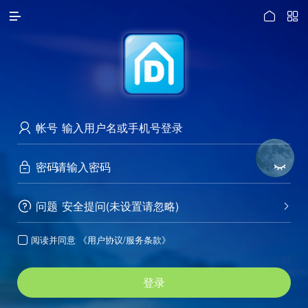




访问电脑版
帐号

密码


问题
安全提问(未设置请忽略)


阅读并同意
《用户协议/服务条款》

登录