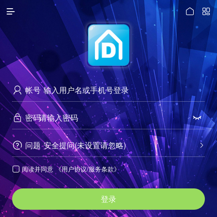




访问电脑版
帐号

密码


问题
安全提问(未设置请忽略)


阅读并同意
《用户协议/服务条款》

登录