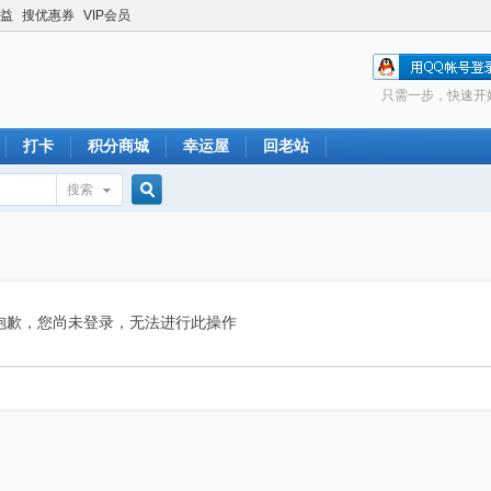
益
搜优惠券
VIP会员
只需一步，快速开
打卡
积分商城
幸运屋
回老站
搜索
搜
索
抱歉，您尚未登录，无法进行此操作