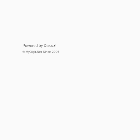
Powered by
Discuz!
© MyDigit.Net Since 2006